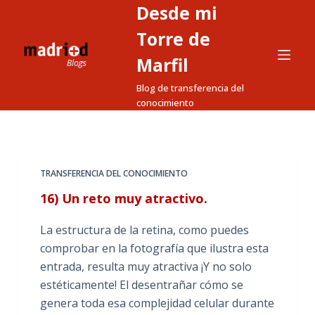
Desde mi
S
a
Torre de
l
Marfil
t
Blog de transferencia del
a
conocimiento
r
a
l
c
TRANSFERENCIA DEL CONOCIMIENTO
o
16) Un reto muy atractivo.
n
t
La estructura de la retina, como puedes
e
comprobar en la fotografía que ilustra esta
n
entrada, resulta muy atractiva ¡Y no solo
i
estéticamente! El desentrañar cómo se
d
genera toda esa complejidad celular durante
o