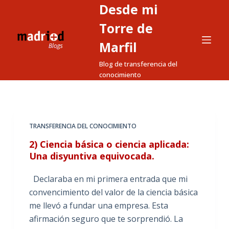
Desde mi
S
a
Torre de
l
Marfil
t
Blog de transferencia del
a
conocimiento
r
a
l
c
TRANSFERENCIA DEL CONOCIMIENTO
o
2) Ciencia básica o ciencia aplicada:
n
Una disyuntiva equivocada.
t
e
Declaraba en mi primera entrada que mi
n
convencimiento del valor de la ciencia básica
i
me llevó a fundar una empresa. Esta
d
afirmación seguro que te sorprendió. La
o