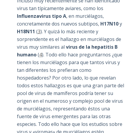
Incluso muy recientemente se han identificado
virus tan típicamente aviares, como los
Influenzavirus tipo A
, en murciélagos,
concretamente dos nuevos subtipos,
H17N10
y
H18N11
(
3
). Y quizá lo más reciente y
sorprendente es el hallazgo en murciélagos de
virus muy similares al
virus de la hepatitis B
humano
(
4
). Todo ello hace preguntarnos ¿que
tienen los murciélagos para que tantos virus y
tan diferentes los prefieran como
hospedadores? Por otro lado, lo que revelan
todos estos hallazgos es que una gran parte del
pool de virus de mamíferos podría tener su
origen en el numeroso y complejo pool de virus
de murciélagos, representando éstos una
fuente de virus emergentes para las otras
especies. Todo ello hace que los estudios sobre
virus y «viromas» de murciélagos estén