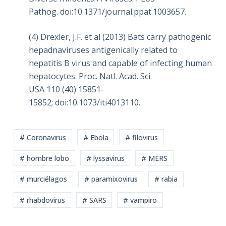
Pathog. doi:10.1371/journal.ppat.1003657.
(4) Drexler, J.F. et al (2013) Bats carry pathogenic
hepadnaviruses antigenically related to
hepatitis B virus and capable of infecting human
hepatocytes. Proc. Natl. Acad. Sci.
USA 110 (40) 15851-
15852; doi:10.1073/iti4013110.
# Coronavirus
# Ebola
# filovirus
# hombre lobo
# lyssavirus
# MERS
# murciélagos
# paramixovirus
# rabia
# rhabdovirus
# SARS
# vampiro