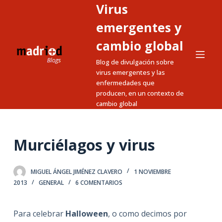
Virus
S
a
emergentes y
l
cambio global
t
Blog de divulgación sobre
a
virus emergentes y las
r
enfermedades que
a
producen, en un contexto de
l
cambio global
c
o
Murciélagos y virus
n
t
e
MIGUEL ÁNGEL JIMÉNEZ CLAVERO
1 NOVIEMBRE
n
2013
GENERAL
6 COMENTARIOS
i
d
Para celebrar
Halloween
, o como decimos por
o