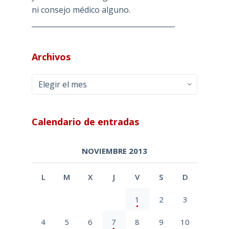
ni consejo médico alguno.
________________________________________
Archivos
Archivos
Calendario de entradas
NOVIEMBRE 2013
L
M
X
J
V
S
D
1
2
3
4
5
6
7
8
9
10