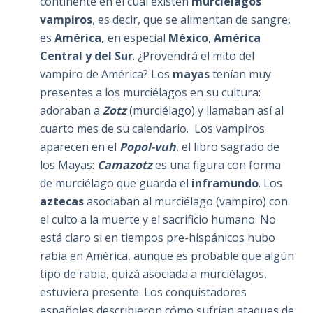
continente en el cual existen
murciélagos
vampiros
, es decir, que se alimentan de sangre,
es
América,
en especial
México
,
América
Central y del Sur
. ¿Provendrá el mito del
vampiro de América? Los
mayas
tenían muy
presentes a los murciélagos en su cultura:
adoraban a
Zotz
(murciélago) y llamaban así al
cuarto mes de su calendario. Los vampiros
aparecen en el
Popol-vuh
, el libro sagrado de
los Mayas:
Camazotz
es una figura con forma
de murciélago que guarda el
inframundo
. Los
aztecas
asociaban al murciélago (vampiro) con
el culto a la muerte y el sacrificio humano. No
está claro si en tiempos pre-hispánicos hubo
rabia en América, aunque es probable que algún
tipo de rabia, quizá asociada a murciélagos,
estuviera presente. Los conquistadores
españoles describieron cómo sufrían ataques de