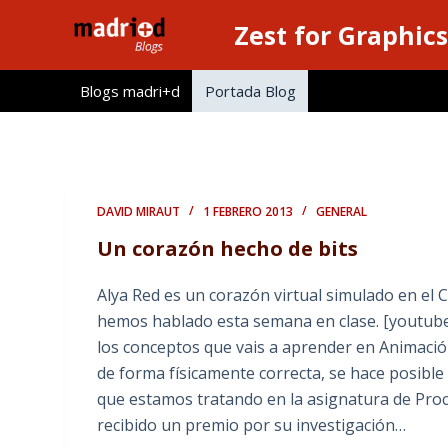
S
Zest for Graphics
a
l
Blogs madri+d
Portada Blog
t
a
r
a
l
DAVID MIRAUT
1 FEBRERO 2013
GENERAL
c
Un corazón hecho de bits
o
n
Alya Red es un corazón virtual simulado en el
t
hemos hablado esta semana en clase. [youtub
e
los conceptos que vais a aprender en Animaci
n
de forma físicamente correcta, se hace posibl
i
que estamos tratando en la asignatura de Proce
d
recibido un premio por su investigación…
o