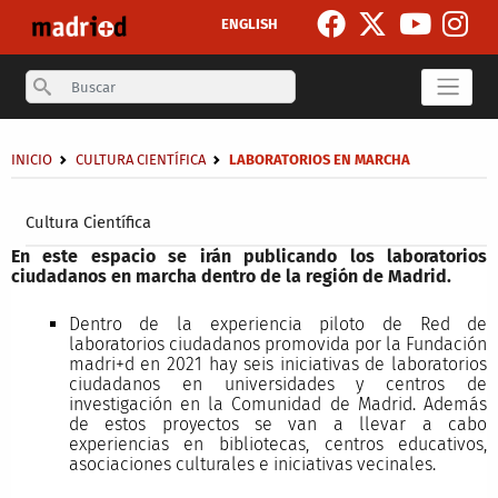
Pasar al contenido principal
ENGLISH
Search
Sobrescribir enlaces de ayuda a la navegación
INICIO
CULTURA CIENTÍFICA
LABORATORIOS EN MARCHA
Secondary breadcrumb
Cultura Científica
En este espacio se irán publicando los laboratorios
ciudadanos en marcha dentro de la región de Madrid.
Dentro de la experiencia piloto de Red de
laboratorios ciudadanos promovida por la Fundación
madri+d en 2021 hay seis iniciativas de laboratorios
ciudadanos en universidades y centros de
investigación en la Comunidad de Madrid. Además
de estos proyectos se van a llevar a cabo
experiencias en bibliotecas, centros educativos,
asociaciones culturales e iniciativas vecinales.