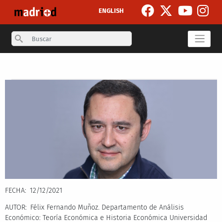
Pasar al contenido principal
ENGLISH
Search
Secondary breadcrumb
FECHA
12/12/2021
AUTOR
Félix Fernando Muñoz. Departamento de Análisis
Económico: Teoría Económica e Historia Económica Universidad