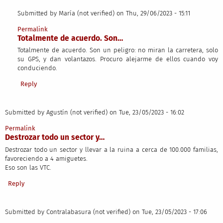
Submitted by
María (not verified)
on Thu, 29/06/2023 - 15:11
In reply to
Vinieron como que eran el…
by
Juan Carlos (not verified)
Permalink
Totalmente de acuerdo. Son…
Totalmente de acuerdo. Son un peligro: no miran la carretera, solo
su GPS, y dan volantazos. Procuro alejarme de ellos cuando voy
conduciendo.
Reply
Submitted by
Agustín (not verified)
on Tue, 23/05/2023 - 16:02
Permalink
Destrozar todo un sector y…
Destrozar todo un sector y llevar a la ruina a cerca de 100.000 familias,
favoreciendo a 4 amiguetes.
Eso son las VTC.
Reply
Submitted by
Contralabasura (not verified)
on Tue, 23/05/2023 - 17:06