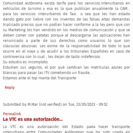
Comunidad autónoma exista tarifa para los servicios.interurbanos en
vehículos de turismo y esa es la que publican anualmente la CAM...
para los servicios interurbanos de Taxi.. o sea que les han estado
dando gato por liebre con los inventos de las falsas altas demandas
triplicado precios que no podían hacer conforme a la ley pero que con
su Marketing les han vendido en los medios de comunicación y que se
deben comer con patatas porque al descargarse las aplicaciones han
renunciado a parte de sus derechos como usuarios lo que son
cláusulas abusivas. Les exime de la responsabilidad de todo lo que
ocurre en el viaje y de acudir a los tribunales Españoles en caso de
controversia con lo cual , les dejan de tacto indefensos.
Su estudio es incompleto.
Estudien sus seguros, el por qué cambian las matrículas azules por
blancas para pasar las ITV cometiendo un fraude...
Estamos ante el top manta del Transporte
Reply
Submitted by
M.Mar (not verified)
on Tue, 23/05/2023 - 09:52
Permalink
La VTC es una autorización…
La VTC es una autorización del Estado paea hacer transporte
interurbano entre Comunidades Autónomas que ha sido usada en