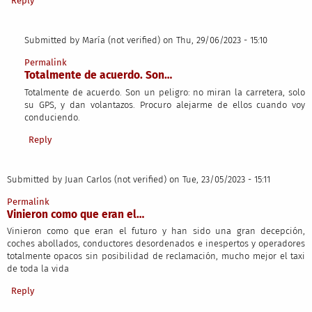
Reply
Submitted by
María (not verified)
on Thu, 29/06/2023 - 15:10
In reply to
Vinieron como que eran la…
by
Juan Carlos (not verified)
Permalink
Totalmente de acuerdo. Son…
Totalmente de acuerdo. Son un peligro: no miran la carretera, solo
su GPS, y dan volantazos. Procuro alejarme de ellos cuando voy
conduciendo.
Reply
Submitted by
Juan Carlos (not verified)
on Tue, 23/05/2023 - 15:11
Permalink
Vinieron como que eran el…
Vinieron como que eran el futuro y han sido una gran decepción,
coches abollados, conductores desordenados e inespertos y operadores
totalmente opacos sin posibilidad de reclamación, mucho mejor el taxi
de toda la vida
Reply