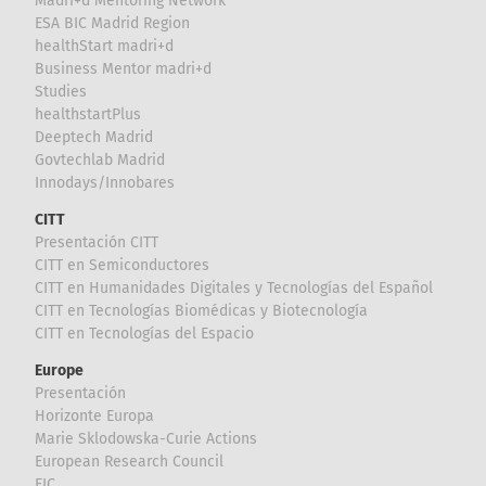
Madri+d Mentoring Network
ESA BIC Madrid Region
healthStart madri+d
Business Mentor madri+d
Studies
healthstartPlus
Deeptech Madrid
Govtechlab Madrid
Innodays/Innobares
CITT
Presentación CITT
CITT en Semiconductores
CITT en Humanidades Digitales y Tecnologías del Español
CITT en Tecnologías Biomédicas y Biotecnología
CITT en Tecnologías del Espacio
Europe
Presentación
Horizonte Europa
Marie Sklodowska-Curie Actions
European Research Council
EIC