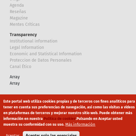
Agenda
Reseñas
Magazine
Mentes Críticas
Transparency
Institutional information
Legal Information
Economic and Statistical Information
Proteccion de Datos Personales
Canal Ético
Array
Array
Footer
Canal Ético
eduroam
Mapa Web
Este portal web utiliza cookies propias y de terceros con fines analíticos para
tener en cuenta sus preferencias de navegación, así como las visitas a vídeos
Política privacidad
Política de cookies
Aviso legal
en plataformas de terceros y mejorar nuestro sitio web. Puede obtener más
información en nuestra
Política de cookies
.
Pulsando en Aceptar usted
Más información
muestra su conformidad con su uso.
Aceptar
Aceptar solo las esenciales