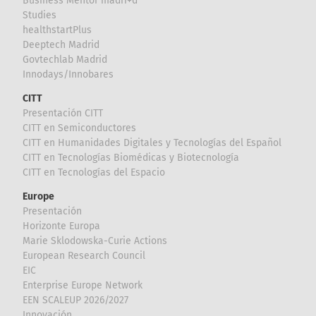
Business Mentor madri+d
Studies
healthstartPlus
Deeptech Madrid
Govtechlab Madrid
Innodays/Innobares
CITT
Presentación CITT
CITT en Semiconductores
CITT en Humanidades Digitales y Tecnologías del Español
CITT en Tecnologías Biomédicas y Biotecnología
CITT en Tecnologías del Espacio
Europe
Presentación
Horizonte Europa
Marie Sklodowska-Curie Actions
European Research Council
EIC
Enterprise Europe Network
EEN SCALEUP 2026/2027
Innovación