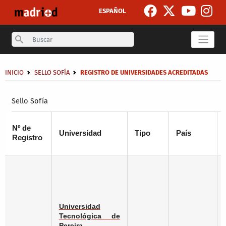
Skip to main content
ESPAÑOL
Search
Breadcrumb
INICIO
SELLO SOFÍA
REGISTRO DE UNIVERSIDADES ACREDITADAS
Secondary breadcrumb
Sello Sofía
Nº de
Universidad
Tipo
País
Registro
Universidad
Tecnológica de
Pereira