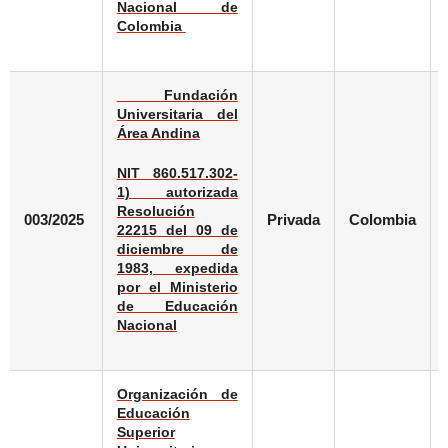
Nacional de
Colombia
Fundación
Universitaria del
Área Andina
NIT 860.517.302-
1) autorizada
Resolución
003/2025
Privada
Colombia
22215 del 09 de
diciembre de
1983, expedida
por el Ministerio
de Educación
Nacional
Organización de
Educación
Superior