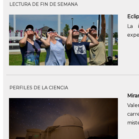
LECTURA DE FIN DE SEMANA
Ecli
La 
expe
PERFILES DE LA CIENCIA
Mirar
Vale
carr
mist