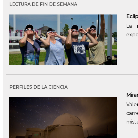
LECTURA DE FIN DE SEMANA
Ecli
La 
expe
PERFILES DE LA CIENCIA
Mirar
Vale
carr
mist