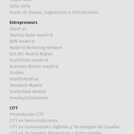
Sello Sofía
Buzón de Quejas, Sugerencias y Felicitaciones
Entrepreneurs
About us
Startup Radar madri+d
BAN madri+d
Madri+d Mentoring Network
ESA BIC Madrid Region
healthStart madri+d
Business Mentor madri+d
Studies
healthstartPlus
Deeptech Madrid
Govtechlab Madrid
Innodays/Innobares
CITT
Presentación CITT
CITT en Semiconductores
CITT en Humanidades Digitales y Tecnologías del Español
CITT en Tecnologías Biomédicas y Biotecnología