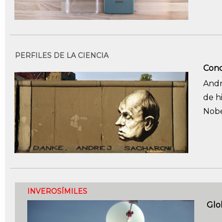
PERFILES DE LA CIENCIA
Conc
Andr
de h
Nobe
INVEROSÍMILES
Glo