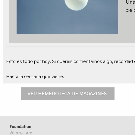
Una 
ciel
Esto es todo por hoy. Si queréis comentarnos algo, recorda
Hasta la semana que viene.
VER HEMEROTECA DE MAGAZINES
Foundation
Who we are