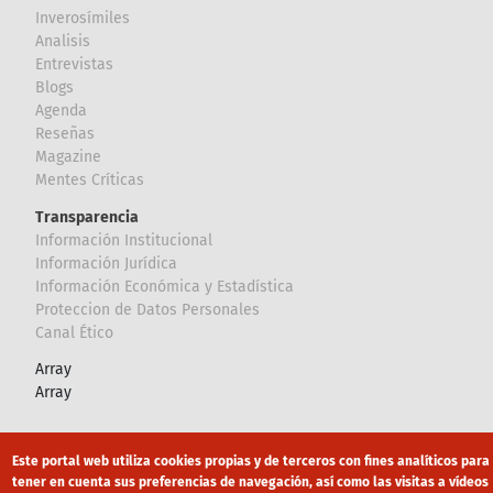
Inverosímiles
Analisis
Entrevistas
Blogs
Agenda
Reseñas
Magazine
Mentes Críticas
Transparencia
Información Institucional
Información Jurídica
Información Económica y Estadística
Proteccion de Datos Personales
Canal Ético
Array
Array
Footer
Canal Ético
eduroam
Mapa Web
Este portal web utiliza cookies propias y de terceros con fines analíticos para
tener en cuenta sus preferencias de navegación, así como las visitas a vídeos
Política privacidad
Política de cookies
Aviso legal