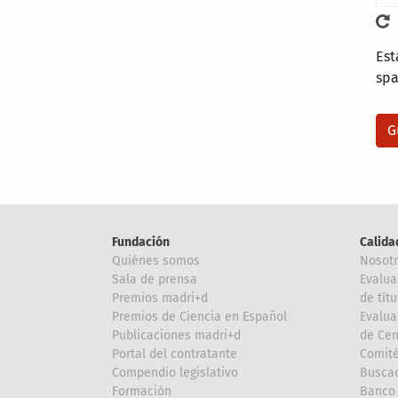
Est
sp
Fundación
Calida
Quiénes somos
Nosot
Sala de prensa
Evalua
Premios madri+d
de títu
Premios de Ciencia en Español
Evalua
Publicaciones madri+d
de Cen
Portal del contratante
Comité
Compendio legislativo
Buscad
Formación
Banco 