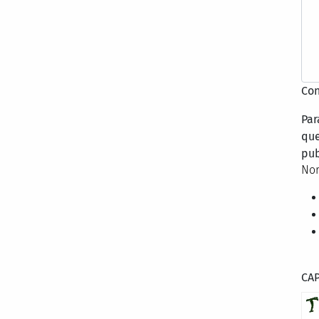
Con
Par
que
pub
Nor
CA