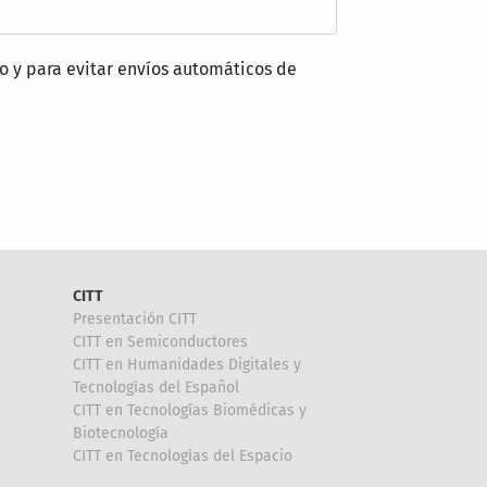
o y para evitar envíos automáticos de
CITT
Presentación CITT
CITT en Semiconductores
CITT en Humanidades Digitales y
Tecnologías del Español
CITT en Tecnologías Biomédicas y
Biotecnología
CITT en Tecnologías del Espacio