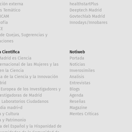
ción externa
healthstartPlus
is Temático
Deeptech Madrid
FICAM
Govtechlab Madrid
Sofía
Innodays/Innobares
CE
de Quejas, Sugerencias y
taciones
 Científica
Notiweb
Madrid es Ciencia
Portada
ternacional de las Mujeres y las
Noticias
en la Ciencia
Inverosímiles
 de la Ciencia y la Innovación
Analisis
rid
Entrevistas
Europea de los Investigadores y
Blogs
vestigadoras de Madrid
Agenda
 Laboratorios Ciudadanos
Reseñas
dia madri+d
Magazine
a y Cultura
Mentes Críticas
a y Patrimonio
a del Español y la Hispanidad de