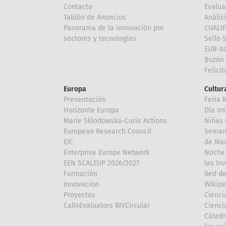
Contacto
Evalua
Tablón de Anuncios
Anális
Panorama de la innovación por
CUALI
sectores y tecnologías
Sello 
EUR-A
Buzón 
Felici
Europa
Cultura
Presentación
Feria 
Horizonte Europa
Día In
Marie Sklodowska-Curie Actions
Niñas 
European Research Council
Semana
EIC
de Mad
Enterprise Europe Network
Noche 
EEN SCALEUP 2026/2027
las In
Formación
Red de
Innovación
Wikipe
Proyectos
Cienci
Call4Evaluators RIVCircular
Cienci
Cátedr