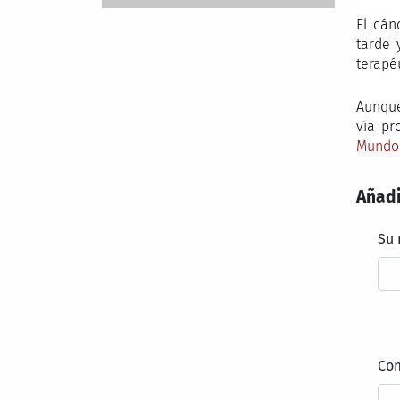
El cán
tarde 
terapé
Aunque
vía pr
Mundo
Añadi
Su
Co