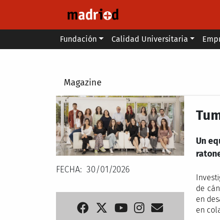
Pasar al contenido principal
Main menu
Fundación
Calidad Universitaria
Emp
Secondary breadcrumb
Magazine
Tum
Un eq
raton
FECHA
30/01/2026
Invest
de cán
en des
en col