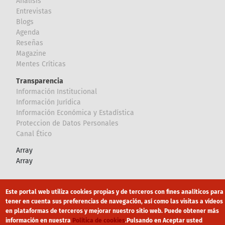
Analisis
Entrevistas
Blogs
Agenda
Reseñas
Magazine
Mentes Críticas
Transparencia
Información Institucional
Información Jurídica
Información Económica y Estadística
Proteccion de Datos Personales
Canal Ético
Array
Array
Footer
Canal Ético
eduroam
Mapa Web
Este portal web utiliza cookies propias y de terceros con fines analíticos para
tener en cuenta sus preferencias de navegación, así como las visitas a vídeos
Política privacidad
Política de cookies
Aviso legal
en plataformas de terceros y mejorar nuestro sitio web. Puede obtener más
información en nuestra
Política de cookies
.
Pulsando en Aceptar usted