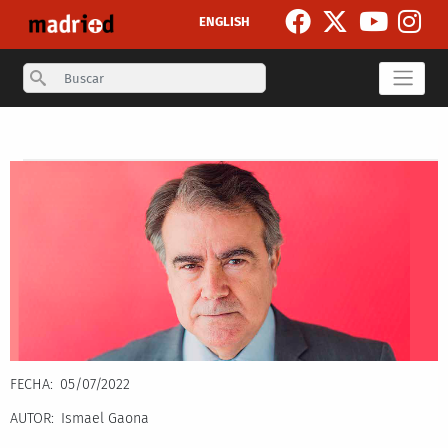
Pasar al contenido principal
ENGLISH
Search
Secondary breadcrumb
FECHA
05/07/2022
AUTOR
Ismael Gaona