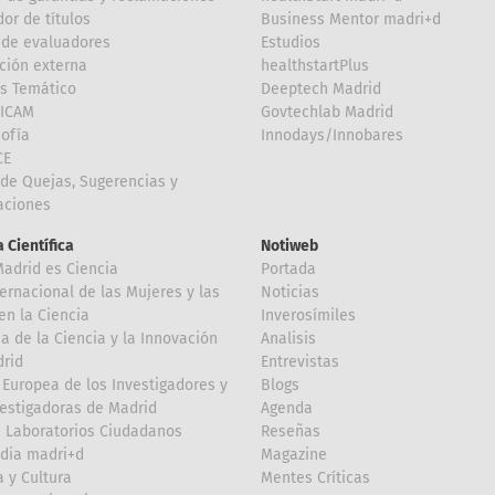
or de títulos
Business Mentor madri+d
de evaluadores
Estudios
ción externa
healthstartPlus
is Temático
Deeptech Madrid
FICAM
Govtechlab Madrid
Sofía
Innodays/Innobares
CE
de Quejas, Sugerencias y
taciones
 Científica
Notiweb
Madrid es Ciencia
Portada
ternacional de las Mujeres y las
Noticias
en la Ciencia
Inverosímiles
 de la Ciencia y la Innovación
Analisis
rid
Entrevistas
Europea de los Investigadores y
Blogs
vestigadoras de Madrid
Agenda
 Laboratorios Ciudadanos
Reseñas
dia madri+d
Magazine
a y Cultura
Mentes Críticas