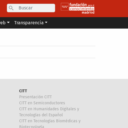
Search
web
Transparencia
CITT
Presentación CITT
CITT en Semiconductores
CITT en Humanidades Digitales y
Tecnologías del Español
CITT en Tecnologías Biomédicas y
Biotecnología