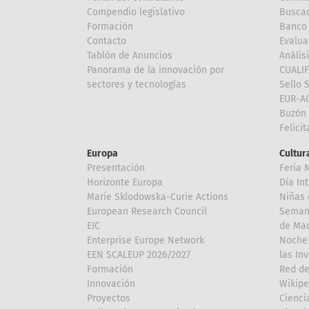
Compendio legislativo
Buscad
Formación
Banco 
Contacto
Evalua
Tablón de Anuncios
Anális
Panorama de la innovación por
CUALI
sectores y tecnologías
Sello 
EUR-A
Buzón 
Felici
Europa
Cultura
Presentación
Feria 
Horizonte Europa
Día In
Marie Sklodowska-Curie Actions
Niñas 
European Research Council
Semana
EIC
de Mad
Enterprise Europe Network
Noche 
EEN SCALEUP 2026/2027
las In
Formación
Red de
Innovación
Wikipe
Proyectos
Cienci