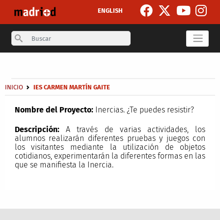
Pasar al contenido principal
ENGLISH
Search
Secondary breadcrumb
Sobrescribir enlaces de ayuda a la navegación
INICIO
IES CARMEN MARTÍN GAITE
Nombre del Proyecto:
Inercias. ¿Te puedes resistir?
Descripción:
A través de varias actividades, los
alumnos realizarán diferentes pruebas y juegos con
los visitantes mediante la utilización de objetos
cotidianos, experimentarán la diferentes formas en las
que se manifiesta la Inercia.