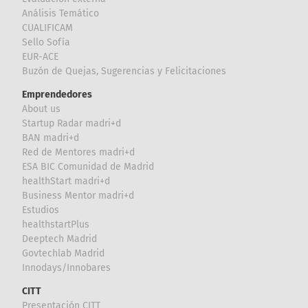
Análisis Temático
CUALIFICAM
Sello Sofía
EUR-ACE
Buzón de Quejas, Sugerencias y Felicitaciones
Emprendedores
About us
Startup Radar madri+d
BAN madri+d
Red de Mentores madri+d
ESA BIC Comunidad de Madrid
healthStart madri+d
Business Mentor madri+d
Estudios
healthstartPlus
Deeptech Madrid
Govtechlab Madrid
Innodays/Innobares
CITT
Presentación CITT