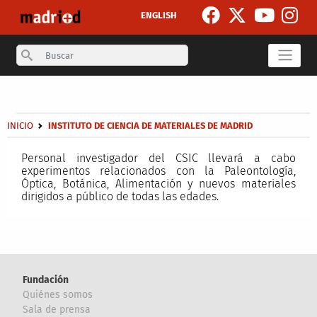
Pasar al contenido principal
ENGLISH
Search
Secondary breadcrumb
Sobrescribir enlaces de ayuda a la navegación
INICIO
INSTITUTO DE CIENCIA DE MATERIALES DE MADRID
Personal investigador del CSIC llevará a cabo
experimentos relacionados con la Paleontología,
Óptica, Botánica, Alimentación y nuevos materiales
dirigidos a público de todas las edades.
Fundación
Quiénes somos
Sala de prensa