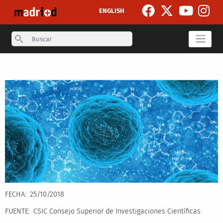
Pasar al contenido principal
ENGLISH
Search
Secondary breadcrumb
FECHA
25/10/2018
FUENTE
CSIC Consejo Superior de Investigaciones Científicas