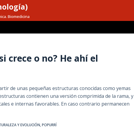
nología)
mica. Biomedicina
i crece o no? He ahí el
 partir de unas pequeñas estructuras conocidas como yemas
as estructuras contienen una versión comprimida de la rama, y
tales e internas favorables. En caso contrario permanecen
TURALEZA Y EVOLUCIÓN
,
POPURRÍ