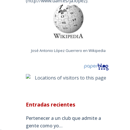
(
http://www.uam.es/ja.lopez
).
s
José Antonio López Guerrero en Wikipedia
Entradas recientes
Pertenecer a un club que admite a
n
gente como yo…