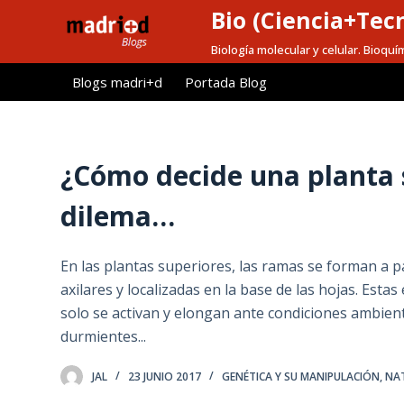
Bio (Ciencia+Tec
S
a
Biología molecular y celular. Bioquí
l
Blogs madri+d
Portada Blog
t
a
r
a
¿Cómo decide una planta s
l
dilema…
c
o
n
En las plantas superiores, las ramas se forman a
t
axilares y localizadas en la base de las hojas. Est
e
solo se activan y elongan ante condiciones ambien
n
durmientes...
i
d
JAL
23 JUNIO 2017
GENÉTICA Y SU MANIPULACIÓN
,
NA
o