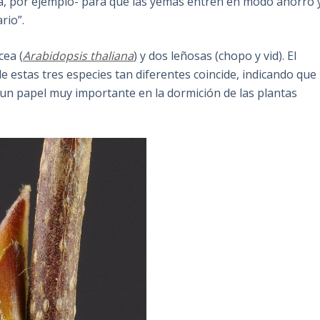
ja, por ejemplo- para que las yemas entren en modo ahorro 
rio”.
cea (
Arabidopsis thaliana
) y dos leñosas (chopo y vid). El
 estas tres especies tan diferentes coincide, indicando que
n papel muy importante en la dormición de las plantas