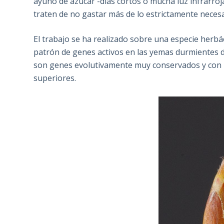
ayuno de azúcar -días cortos o mucha luz infrarro
traten de no gastar más de lo estrictamente necesa
El trabajo se ha realizado sobre una especie herbá
patrón de genes activos en las yemas durmientes de
son genes evolutivamente muy conservados y con u
superiores.