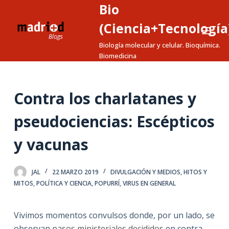
Bio
S
a
(Ciencia+Tecnología
l
Biología molecular y celular. Bioquímica.
t
Biomedicina
a
r
a
Contra los charlatanes y
l
pseudociencias: Escépticos
c
o
y vacunas
n
t
e
JAL
22 MARZO 2019
DIVULGACIÓN Y MEDIOS
,
HITOS Y
MITOS
,
POLÍTICA Y CIENCIA
,
POPURRÍ
,
VIRUS EN GENERAL
n
i
d
Vivimos momentos convulsos donde, por un lado, se
o
observan
pasos ministeriales decididos
en contra