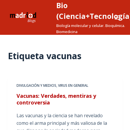
Bio
S
a
(Ciencia+Tecnología
l
Biología molecular y celular. Bioquímica.
t
Biomedicina
a
r
a
Etiqueta
vacunas
l
c
o
n
DIVULGACIÓN Y MEDIOS
,
VIRUS EN GENERAL
t
Vacunas: Verdades, mentiras y
e
controversia
n
i
Las vacunas y la ciencia se han revelado
d
como el arma principal y más valiosa de la
o