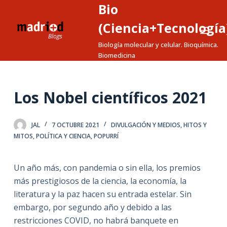
Bio
S
a
(Ciencia+Tecnología
l
Biología molecular y celular. Bioquímica.
t
Biomedicina
a
r
a
Los Nobel científicos 2021
l
c
JAL
7 OCTUBRE 2021
DIVULGACIÓN Y MEDIOS
,
HITOS Y
o
MITOS
,
POLÍTICA Y CIENCIA
,
POPURRÍ
n
t
Un año más, con pandemia o sin ella, los premios
e
más prestigiosos de la ciencia, la economía, la
n
literatura y la paz hacen su entrada estelar. Sin
i
embargo, por segundo año y debido a las
d
restricciones COVID, no habrá banquete en
o