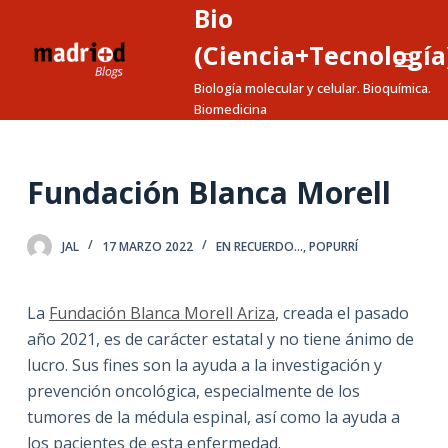
Bio
S
a
(Ciencia+Tecnología
l
Biología molecular y celular. Bioquímica.
t
Biomedicina
a
r
a
Fundación Blanca Morell
l
c
JAL
17 MARZO 2022
EN RECUERDO...
,
POPURRÍ
o
n
t
La
Fundación Blanca Morell Ariza
, creada el pasado
e
año 2021, es de carácter estatal y no tiene ánimo de
n
lucro. Sus fines son la ayuda a la investigación y
i
prevención oncológica, especialmente de los
d
tumores de la médula espinal, así como la ayuda a
o
los pacientes de esta enfermedad.