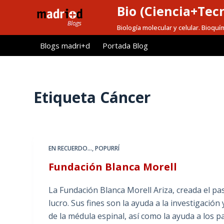
Bio (Ciencia+Tec
S
a
Biología molecular y celular. Bioquí
l
Blogs madri+d
Portada Blog
t
a
r
a
Etiqueta
Cáncer
l
c
o
n
EN RECUERDO...
,
POPURRÍ
t
Fundación Blanca Morell
e
n
La Fundación Blanca Morell Ariza, creada el pa
i
lucro. Sus fines son la ayuda a la investigació
d
de la médula espinal, así como la ayuda a los p
o