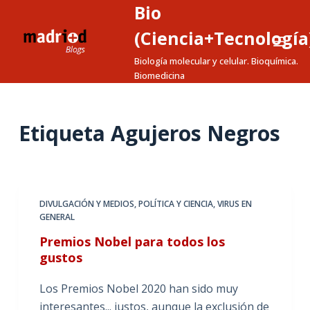
Bio
S
a
(Ciencia+Tecnología
l
Biología molecular y celular. Bioquímica.
t
Biomedicina
a
r
a
Etiqueta
Agujeros Negros
l
c
o
n
DIVULGACIÓN Y MEDIOS
,
POLÍTICA Y CIENCIA
,
VIRUS EN
t
GENERAL
e
Premios Nobel para todos los
n
gustos
i
d
Los Premios Nobel 2020 han sido muy
o
interesantes... justos, aunque la exclusión de