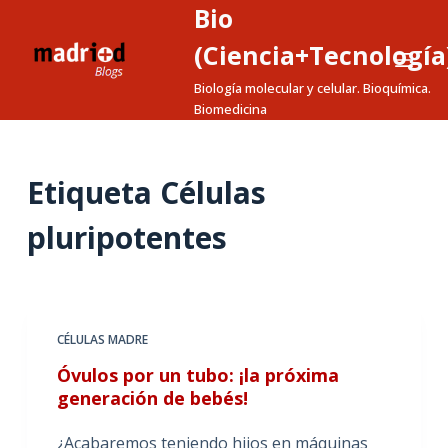
Bio
S
a
(Ciencia+Tecnología
l
Biología molecular y celular. Bioquímica.
t
Biomedicina
a
r
a
Etiqueta
Células
l
pluripotentes
c
o
n
t
e
CÉLULAS MADRE
n
Óvulos por un tubo: ¡la próxima
i
generación de bebés!
d
o
¿Acabaremos teniendo hijos en máquinas