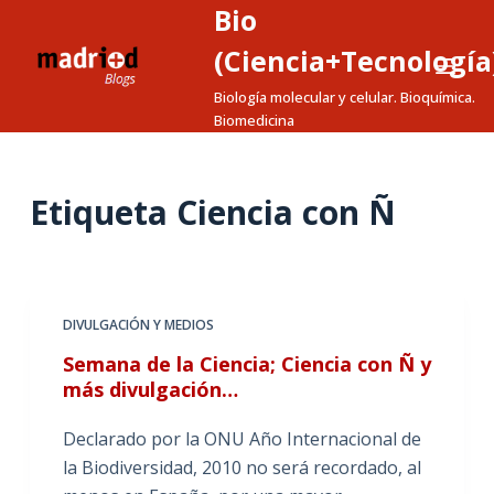
Bio
S
a
(Ciencia+Tecnología
l
Biología molecular y celular. Bioquímica.
t
Biomedicina
a
r
a
Etiqueta
Ciencia con Ñ
l
c
o
n
DIVULGACIÓN Y MEDIOS
t
Semana de la Ciencia; Ciencia con Ñ y
e
más divulgación…
n
i
Declarado por la ONU Año Internacional de
d
la Biodiversidad, 2010 no será recordado, al
o