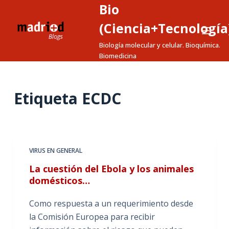
Bio
S
a
(Ciencia+Tecnología
l
Biología molecular y celular. Bioquímica.
t
Biomedicina
a
r
a
Etiqueta
ECDC
l
c
o
n
VIRUS EN GENERAL
t
La cuestión del Ebola y los animales
e
domésticos…
n
i
Como respuesta a un requerimiento desde
d
la Comisión Europea para recibir
o