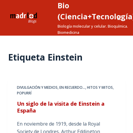
Bio
S
a
(Ciencia+Tecnología
l
Biología molecular y celular. Bioquímica.
t
Biomedicina
a
r
a
Etiqueta
Einstein
l
c
o
n
DIVULGACIÓN Y MEDIOS
,
EN RECUERDO...
,
HITOS Y MITOS
,
t
POPURRÍ
e
Un siglo de la visita de Einstein a
n
España
i
d
En noviembre de 1919, desde la Royal
o
Society de Londres, Arthur Eddington