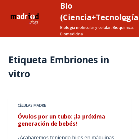
Bio
S
a
(Ciencia+Tecnología
l
Biología molecular y celular. Bioquímica.
t
Biomedicina
a
r
a
Etiqueta
Embriones in
l
vitro
c
o
n
t
e
CÉLULAS MADRE
n
Óvulos por un tubo: ¡la próxima
i
generación de bebés!
d
o
¿Acabaremos teniendo hijos en máquinas