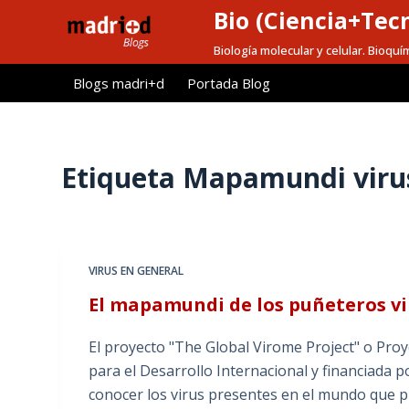
Bio (Ciencia+Tec
S
a
Biología molecular y celular. Bioquí
l
Blogs madri+d
Portada Blog
t
a
r
a
Etiqueta
Mapamundi viru
l
c
o
n
VIRUS EN GENERAL
t
El mapamundi de los puñeteros v
e
n
El proyecto "The Global Virome Project" o Pro
i
para el Desarrollo Internacional y financiada
d
conocer los virus presentes en el mundo que p
o