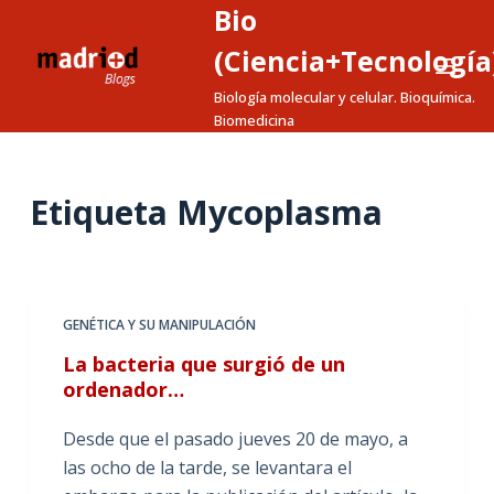
Bio
S
a
(Ciencia+Tecnología
l
Biología molecular y celular. Bioquímica.
t
Biomedicina
a
r
a
Etiqueta
Mycoplasma
l
c
o
n
GENÉTICA Y SU MANIPULACIÓN
t
La bacteria que surgió de un
e
ordenador…
n
i
Desde que el pasado jueves 20 de mayo, a
d
las ocho de la tarde, se levantara el
o