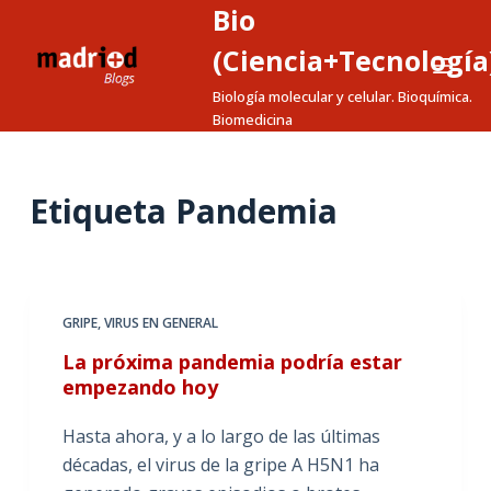
Bio
S
a
(Ciencia+Tecnología
l
Biología molecular y celular. Bioquímica.
t
Biomedicina
a
r
a
Etiqueta
Pandemia
l
c
o
n
GRIPE
,
VIRUS EN GENERAL
t
La próxima pandemia podría estar
e
empezando hoy
n
i
Hasta ahora, y a lo largo de las últimas
d
décadas, el virus de la gripe A H5N1 ha
o