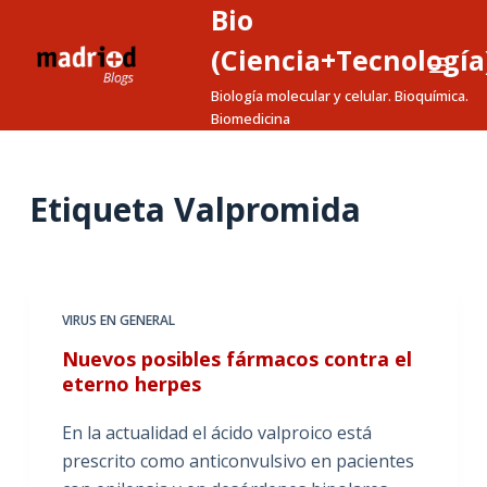
Bio
S
a
(Ciencia+Tecnología
l
Biología molecular y celular. Bioquímica.
t
Biomedicina
a
r
a
Etiqueta
Valpromida
l
c
o
n
VIRUS EN GENERAL
t
Nuevos posibles fármacos contra el
e
eterno herpes
n
i
En la actualidad el ácido valproico está
d
prescrito como anticonvulsivo en pacientes
o