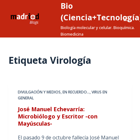
Bio
S
a
(Ciencia+Tecnología
l
Biología molecular y celular. Bioquímica.
t
Biomedicina
a
r
a
Etiqueta
Virología
l
c
o
n
DIVULGACIÓN Y MEDIOS
,
EN RECUERDO...
,
VIRUS EN
t
GENERAL
e
José Manuel Echevarría:
n
Microbiólogo y Escritor -con
i
Mayúsculas-
d
o
El pasado 9 de octubre fallecía José Manuel