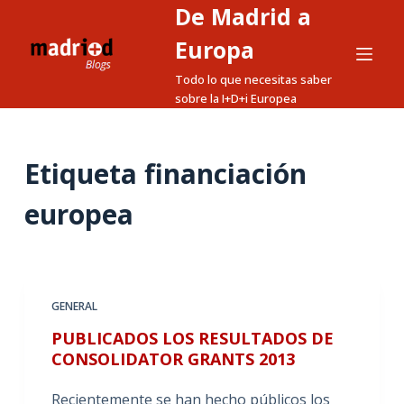
De Madrid a
S
a
Europa
l
Todo lo que necesitas saber
t
sobre la I+D+i Europea
a
r
a
Etiqueta
financiación
l
europea
c
o
n
t
e
GENERAL
n
PUBLICADOS LOS RESULTADOS DE
i
CONSOLIDATOR GRANTS 2013
d
o
Recientemente se han hecho públicos los