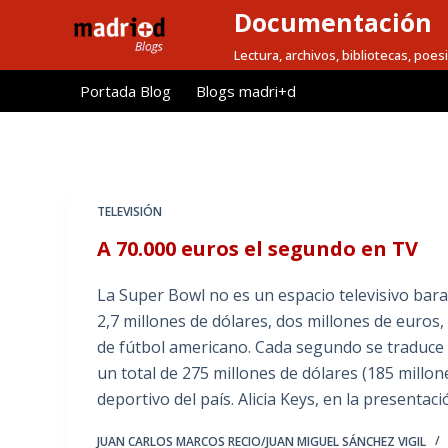
Documentación
S
a
Lectura, archivos, bibliotecas, poesi
l
Portada Blog
Blogs madri+d
t
a
r
a
l
TELEVISIÓN
c
A 70.000 euros el segundo en TV
o
n
La Super Bowl no es un espacio televisivo bar
t
2,7 millones de dólares, dos millones de euros
e
de fútbol americano. Cada segundo se traduce e
n
un total de 275 millones de dólares (185 millo
i
deportivo del país. Alicia Keys, en la presentac
d
o
JUAN CARLOS MARCOS RECIO/JUAN MIGUEL SÁNCHEZ VIGIL