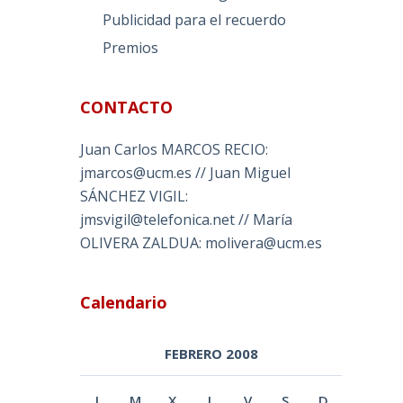
Publicidad para el recuerdo
Premios
CONTACTO
Juan Carlos MARCOS RECIO:
jmarcos@ucm.es // Juan Miguel
SÁNCHEZ VIGIL:
jmsvigil@telefonica.net // María
OLIVERA ZALDUA: molivera@ucm.es
Calendario
FEBRERO 2008
L
M
X
J
V
S
D