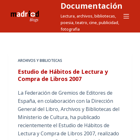
Documentación
S
a
Lectura, archivos, bibliotecas,
poesia, teatro, cine, publicidad,
l
fotografia
t
a
r
a
ARCHIVOS Y BIBLIOTECAS
l
Estudio de Hábitos de Lectura y
c
Compra de Libros 2007
o
n
La Federación de Gremios de Editores de
t
España, en colaboración con la Dirección
e
General del Libro, Archivos y Bibliotecas del
n
Ministerio de Cultura, ha publicado
i
recientemente el Estudio de Hábitos de
d
Lectura y Compra de Libros 2007, realizado
o