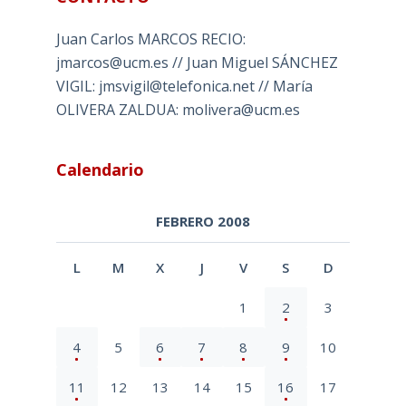
Juan Carlos MARCOS RECIO:
jmarcos@ucm.es // Juan Miguel SÁNCHEZ
VIGIL: jmsvigil@telefonica.net // María
OLIVERA ZALDUA: molivera@ucm.es
Calendario
FEBRERO 2008
L
M
X
J
V
S
D
1
2
3
4
5
6
7
8
9
10
11
12
13
14
15
16
17