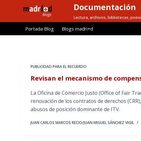
Documentación
S
a
Lectura, archivos, bibliotecas, poesi
l
Portada Blog
Blogs madri+d
t
a
r
a
l
PUBLICIDAD PARA EL RECUERDO
c
Revisan el mecanismo de compensa
o
n
La Oficina de Comercio Justo (Office of Fair T
t
renovación de los contratos de derechos (CRR),
e
abusos de posición dominante de ITV.
n
i
JUAN CARLOS MARCOS RECIO/JUAN MIGUEL SÁNCHEZ VIGIL
d
o