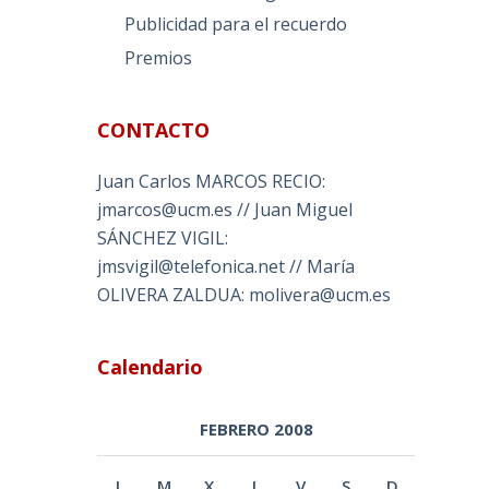
Publicidad para el recuerdo
Premios
CONTACTO
Juan Carlos MARCOS RECIO:
jmarcos@ucm.es // Juan Miguel
SÁNCHEZ VIGIL:
jmsvigil@telefonica.net // María
OLIVERA ZALDUA: molivera@ucm.es
Calendario
FEBRERO 2008
L
M
X
J
V
S
D