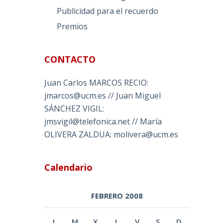
Publicidad para el recuerdo
Premios
CONTACTO
Juan Carlos MARCOS RECIO:
jmarcos@ucm.es // Juan Miguel
SÁNCHEZ VIGIL:
jmsvigil@telefonica.net // María
OLIVERA ZALDUA: molivera@ucm.es
Calendario
FEBRERO 2008
L
M
X
J
V
S
D