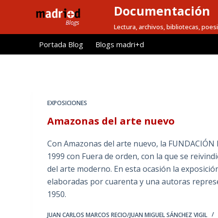
Documentación
S
a
Lectura, archivos, bibliotecas, poesi
l
Portada Blog
Blogs madri+d
t
a
r
a
l
EXPOSICIONES
c
Amazonas del arte nuevo
o
n
Con Amazonas del arte nuevo, la FUNDACIÓN MA
t
1999 con Fuera de orden, con la que se reivind
e
del arte moderno. En esta ocasión la exposició
n
elaboradas por cuarenta y una autoras represe
i
1950.
d
o
JUAN CARLOS MARCOS RECIO/JUAN MIGUEL SÁNCHEZ VIGIL