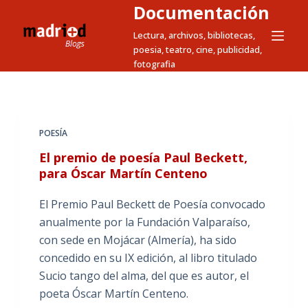
Documentación
S
a
Lectura, archivos, bibliotecas,
poesia, teatro, cine, publicidad,
l
fotografia
t
a
r
a
POESÍA
l
El premio de poesía Paul Beckett,
c
para Óscar Martín Centeno
o
n
El Premio Paul Beckett de Poesía convocado
t
anualmente por la Fundación Valparaíso,
e
con sede en Mojácar (Almería), ha sido
n
concedido en su IX edición, al libro titulado
i
Sucio tango del alma, del que es autor, el
d
poeta Óscar Martín Centeno.
o