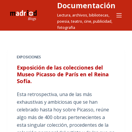
Documentación
S
a
Lectura, archivos, bibliotecas,
poesia, teatro, cine, publicidad,
l
fotografia
t
a
r
a
EXPOSICIONES
l
Exposición de las colecciones del
c
Museo Picasso de París en el Reina
o
Sofía.
n
t
Esta retrospectiva, una de las más
e
exhaustivas y ambiciosas que se han
n
celebrado hasta hoy sobre Picasso, reúne
i
algo más de 400 obras pertenecientes a
d
esta singular colección, procedentes de la
o