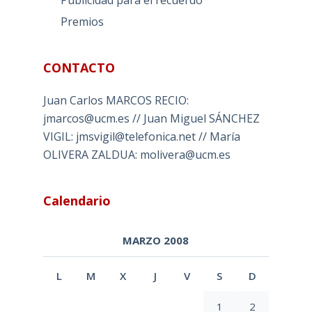
Premios
CONTACTO
Juan Carlos MARCOS RECIO:
jmarcos@ucm.es // Juan Miguel SÁNCHEZ
VIGIL: jmsvigil@telefonica.net // María
OLIVERA ZALDUA: molivera@ucm.es
Calendario
MARZO 2008
L
M
X
J
V
S
D
1
2