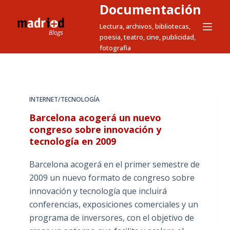
Documentación
S
a
Lectura, archivos, bibliotecas,
poesia, teatro, cine, publicidad,
l
fotografia
t
a
r
a
INTERNET/TECNOLOGÍA
l
Barcelona acogerá un nuevo
c
congreso sobre innovación y
o
tecnología en 2009
n
t
Barcelona acogerá en el primer semestre de
e
2009 un nuevo formato de congreso sobre
n
innovación y tecnología que incluirá
i
conferencias, exposiciones comerciales y un
d
programa de inversores, con el objetivo de
o