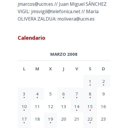
jmarcos@ucm.es // Juan Miguel SÁNCHEZ
VIGIL: jmsvigil@telefonica.net // María
OLIVERA ZALDUA: molivera@ucm.es
Calendario
MARZO 2008
L
M
X
J
V
S
D
1
2
3
4
5
6
7
8
9
10
11
12
13
14
15
16
17
18
19
20
21
22
23