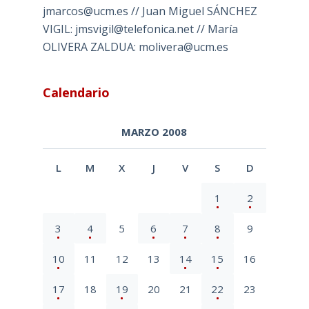
jmarcos@ucm.es // Juan Miguel SÁNCHEZ
VIGIL: jmsvigil@telefonica.net // María
OLIVERA ZALDUA: molivera@ucm.es
Calendario
MARZO 2008
L
M
X
J
V
S
D
1
2
3
4
5
6
7
8
9
10
11
12
13
14
15
16
17
18
19
20
21
22
23