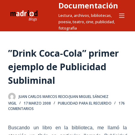
Documentación
S
a
Lectura, archivos, bibliotecas,
poesia, teatro, cine, publicidad,
l
fotografia
t
a
r
”Drink Coca-Cola” primer
a
l
ejemplo de Publicidad
c
Subliminal
o
n
t
JUAN CARLOS MARCOS RECIO/JUAN MIGUEL SÁNCHEZ
e
VIGIL
17 MARZO 2008
PUBLICIDAD PARA EL RECUERDO
176
n
COMENTARIOS
i
d
Buscando un libro en la biblioteca, me llamó la
o