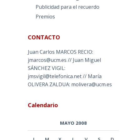
Publicidad para el recuerdo
Premios
CONTACTO
Juan Carlos MARCOS RECIO:
jmarcos@ucm.es // Juan Miguel
SÁNCHEZ VIGIL:
jmsvigil@telefonica.net // María
OLIVERA ZALDUA: molivera@ucm.es
Calendario
MAYO 2008
L
M
X
J
V
S
D