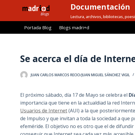
Documentación
S
a
Lectura, archivos, bibliotecas, poesi
l
Portada Blog
Blogs madri+d
t
a
r
a
Se acerca el día de Intern
l
c
JUAN CARLOS MARCOS RECIO/JUAN MIGUEL SÁNCHEZ VIGIL
o
n
t
El próximo sábado, día 17 de Mayo se celebra el
Dí
e
importancia que tiene en la actualdiad la red Interne
n
Usuarios de Internet
(AUI) a la que posteriorment
i
de Impulso y que invitan a toda la sociedad a que
d
efeméride. El objetivo no es otro que el de difundi
o
conseguir que Internet sea cada vez más accesible