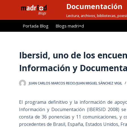
Documentación
S
a
Lectura, archivos, bibliotecas, poesi
l
Portada Blog
Blogs madri+d
t
a
r
a
Ibersid, uno de los encu
l
Información y Documentac
c
o
n
JUAN CARLOS MARCOS RECIO/JUAN MIGUEL SÁNCHEZ VIGIL
t
e
El programa definitivo y la información de apoy
n
Información y Documentación (IBERSID 2008) se 
i
consta de 36 ponencias y 11 comunicaciones, y 
d
procedentes de Brasil, España, Estados Unidos, Fra
o