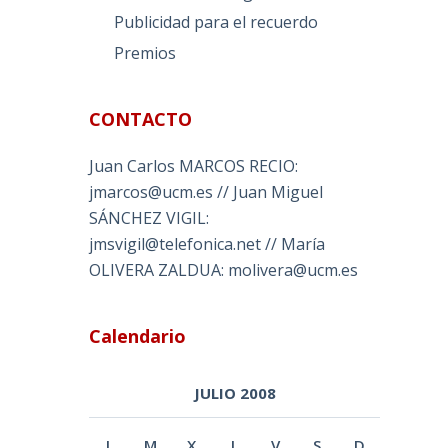
Publicidad para el recuerdo
Premios
CONTACTO
Juan Carlos MARCOS RECIO:
jmarcos@ucm.es // Juan Miguel
SÁNCHEZ VIGIL:
jmsvigil@telefonica.net // María
OLIVERA ZALDUA: molivera@ucm.es
Calendario
JULIO 2008
L
M
X
J
V
S
D