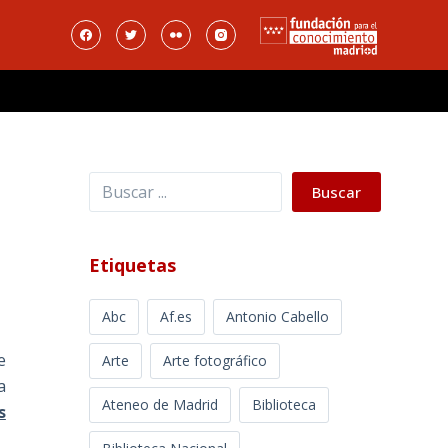
Buscar
Buscar
Etiquetas
Abc
Af.es
Antonio Cabello
e
Arte
Arte fotográfico
a
Ateneo de Madrid
Biblioteca
s