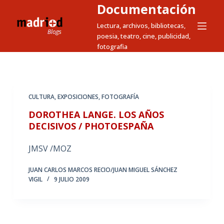
Documentación
S
a
Lectura, archivos, bibliotecas,
poesia, teatro, cine, publicidad,
l
fotografia
t
a
r
a
CULTURA
,
EXPOSICIONES
,
FOTOGRAFÍA
l
DOROTHEA LANGE. LOS AÑOS
c
DECISIVOS / PHOTOESPAÑA
o
n
JMSV /MOZ
t
e
JUAN CARLOS MARCOS RECIO/JUAN MIGUEL SÁNCHEZ
VIGIL
9 JULIO 2009
n
i
d
o