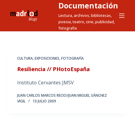
Documentación
S
a
Lectura, archivos, bibliotecas,
poesia, teatro, cine, publicidad,
l
fotografia
t
a
r
a
CULTURA
,
EXPOSICIONES
,
FOTOGRAFÍA
l
Resiliencia // PHotoEspaña
c
o
Instituto Cervantes JMSV
n
t
JUAN CARLOS MARCOS RECIO/JUAN MIGUEL SÁNCHEZ
e
VIGIL
13 JULIO 2009
n
i
d
o